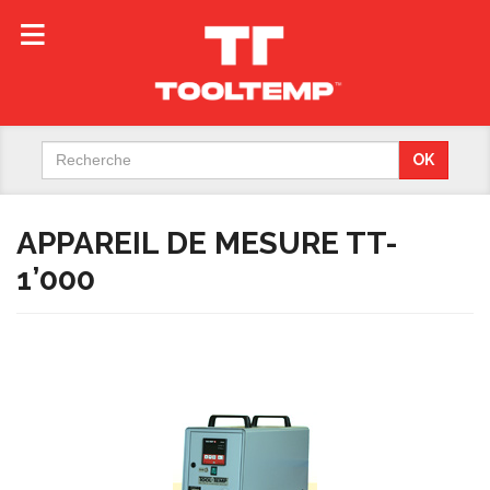
Search
OK
for:
APPAREIL DE MESURE TT-
1’000