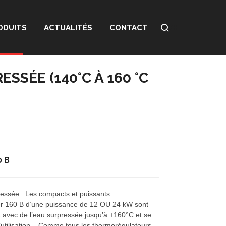
ODUITS
ACTUALITÉS
CONTACT
RECHERCHE
SÉE (140°C À 160 °C
0 B
ressée Les compacts et puissants
r 160 B d’une puissance de 12 OU 24 kW sont
 avec de l’eau surpressée jusqu’à +160°C et se
 d’utilisation. Comme tous les thermorégulateurs