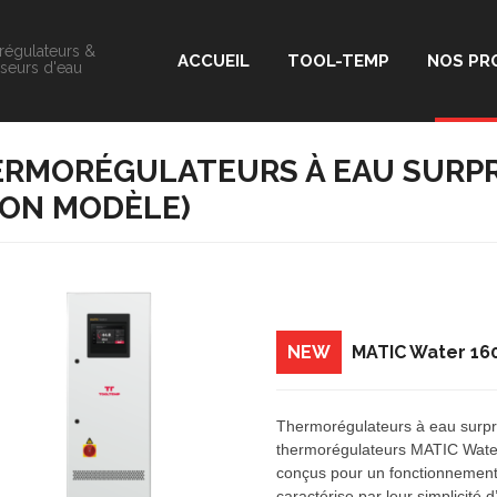
égulateurs &
ACCUEIL
TOOL-TEMP
NOS PR
sseurs d'eau
RMORÉGULATEURS À EAU SURPRES
ON MODÈLE)
NEW
MATIC Water 16
Thermorégulateurs à eau surp
thermorégulateurs MATIC Wate
conçus pour un fonctionnement
caractérise par leur simplicité