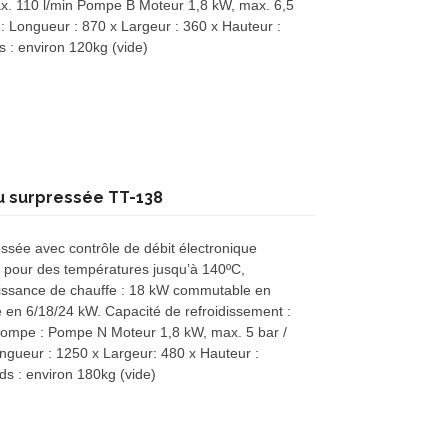
ax. 110 l/min Pompe B Moteur 1,8 kW, max. 6,5
: Longueur : 870 x Largeur : 360 x Hauteur :
s : environ 120kg (vide)
u surpressée TT-138
sée avec contrôle de débit électronique
 pour des températures jusqu’à 140ºC,
uissance de chauffe : 18 kW commutable en
en 6/18/24 kW. Capacité de refroidissement :
pompe : Pompe N Moteur 1,8 kW, max. 5 bar /
ngueur : 1250 x Largeur: 480 x Hauteur :
ds : environ 180kg (vide)